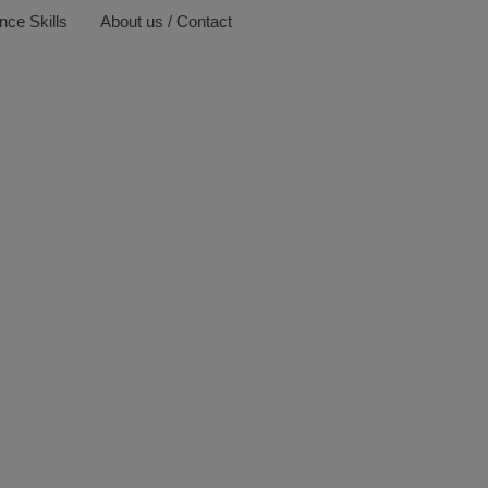
nce Skills
About us / Contact
skolan i
Think Tank