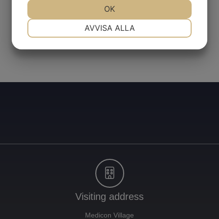
JA
NEJ
OK
JA
NEJ
NÖDVÄNDIG
INSTÄLLNINGAR
AVVISA ALLA
JA
NEJ
JA
NEJ
MARKNADSFÖRING
STATISTIK
Visiting address
Medicon Village