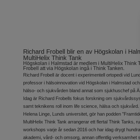
Richard Frobell blir en av Högskolan i Hal
MultiHelix Think Tank
Högskolan i Halmstad är medlem i MultiHelix Think
Frobell att via Högskolan ingå i Think Tanken.
Richard Frobell är docent i experimentell ortopedi vid Lun
professor i hälsoinnovation vid Högskolan i Halmstad och 
hälso- och sjukvården bland annat som sjukhuschef på 
Idag är Richard Frobells fokus forskning om sjukvårdssy
samt teknikens roll inom life science, hälsa och sjukvår
Helena Linge, Lunds universitet, gör han podden ”Framtid
MultiHelix Think Tank arrangerar ett flertal Think Tanks
workshops varje år sedan 2016 och har idag drygt hundra
akademi, vård- och omsorg, annan offentlig verksamhet s