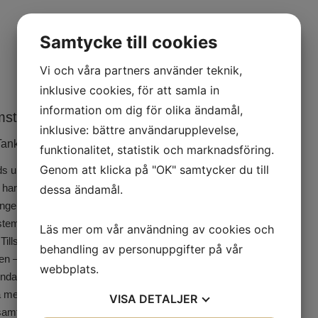
Samtycke till cookies
Vi och våra partners använder teknik,
inklusive cookies, för att samla in
information om dig för olika ändamål,
mstads röster i
inklusive: bättre användarupplevelse,
 Tank. Nu kommer Richard
funktionalitet, statistik och marknadsföring.
Genom att klicka på "OK" samtycker du till
ds universitet, adjungerad
har en lång erfarenhet från
dessa ändamål.
Ängelholms sjukhus.
stemets ledning och styrning
Läs mer om vår användning av cookies och
d. Tillsammans med docent
behandling av personuppgifter på vår
en – i väntan på evidens”.
webbplats.
, rundabordsmöten samt
 medlemmar från näringsliv,
VISA
DETALJER
amt patientorganisationer.