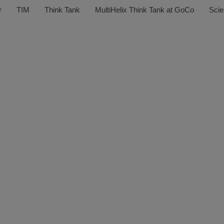
r
TIM
Think Tank
MultiHelix Think Tank at GoCo
Scie
l blir en av Hög
er i MultiHelix 