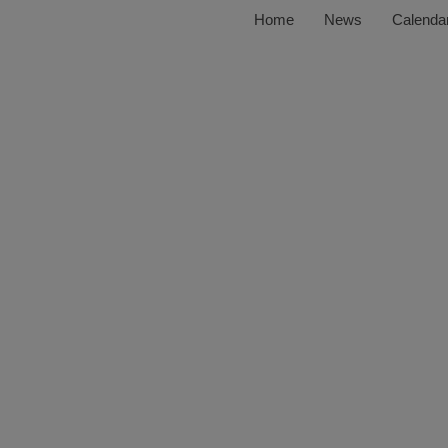
Home
News
Calenda
Richard Frobel
Halmstads röst