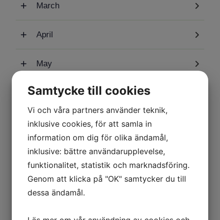
March
April
May
Samtycke till cookies
June
Vi och våra partners använder teknik,
inklusive cookies, för att samla in
information om dig för olika ändamål,
September
inklusive: bättre användarupplevelse,
funktionalitet, statistik och marknadsföring.
October
Genom att klicka på "OK" samtycker du till
dessa ändamål.
November
Läs mer om vår användning av cookies och