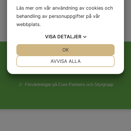
Läs mer om vår användning av cookies och
behandling av personuppgifter på vår
webbplats.
VISA
DETALJER
JA
NEJ
OK
JA
NEJ
NÖDVÄNDIG
INSTÄLLNINGAR
AVVISA ALLA
Download
JA
NEJ
JA
NEJ
MARKNADSFÖRING
STATISTIK
Förväntningar på Core Partners och Styrgrupp