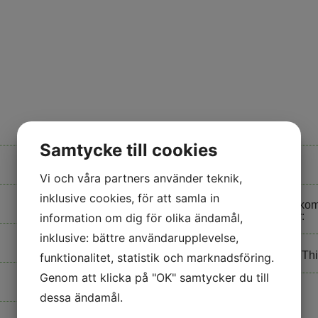
Högskolan i Kristianstad:
Samtycke till cookies
Högskolan i Halmstad:
Vi och våra partners använder teknik,
inklusive cookies, för att samla in
Näringsliv, civilsamhället, k
samverkansorganisationer:
information om dig för olika ändamål,
inklusive: bättre användarupplevelse,
Styrgruppen för MultiHelix Th
funktionalitet, statistik och marknadsföring.
Genom att klicka på "OK" samtycker du till
dessa ändamål.