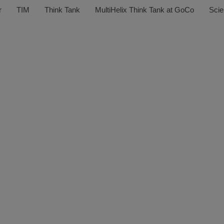
r
TIM
Think Tank
MultiHelix Think Tank at GoCo
Scie
ltiHelix Think 