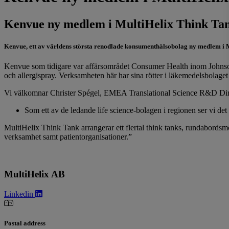
Kenvue ny medlem i MultiHelix Think Ta
Kenvue, ett av världens största renodlade konsumenthälsobolag ny medlem i M
Kenvue som tidigare var affärsområdet Consumer Health inom Johnson 
och allergispray. Verksamheten här har sina rötter i läkemedelsbolage
Vi välkomnar Christer Spégel, EMEA Translational Science R&D Di
Som ett av de ledande life science-bolagen i regionen ser vi det s
MultiHelix Think Tank arrangerar ett flertal think tanks, rundabords
verksamhet samt patientorganisationer.”
MultiHelix AB
Linkedin
Postal address