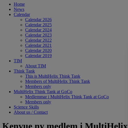
Home
News
Calendar
Calendar 2026
Calendar 2025
Calendar 2024
Calendar 2023
Calendar 2022
Calendar 2021
Calendar 2020
Calendar 2019
TIM
About TIM
Think Tank
This is MultiHelix Think Tank
Members of MultiHelix Think Tank
Members only
MultiHelix Think Tank at GoCo
Medlemmar i MultiHelix Think Tank at GoCo
Members only
Science Skills
About us / Contact
Kenvue ny medlem i MultiHeli